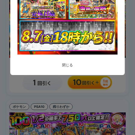
150
84,911
閉じる
/ 1口
残り
/100,000
ポケモン
PSA10
残りわずか