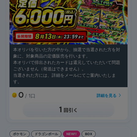
本オリパを引いた方の中から、抽選で当選された方を対
象に、対象商品の定価販売を行います。
本オリパで排出されたカードは還元していただいて問題
ございません（発送はできません）。
当選された方には、詳細をメールにてご案内いたしま
す。
0
/ 1口
詳細を見る
ポケモン
ドラゴンボール
NEW!!
BOX