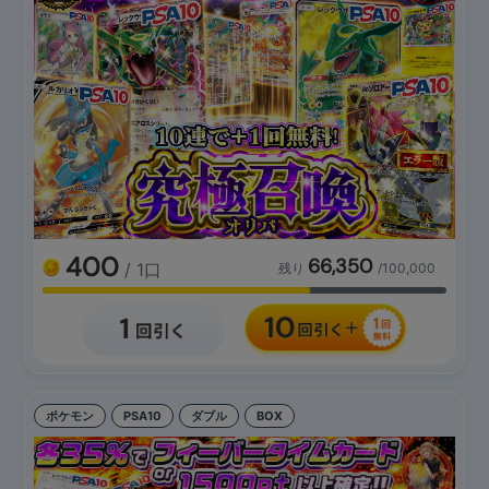
400
66,350
/ 1口
残り
/100,000
ポケモン
PSA10
ダブル
BOX