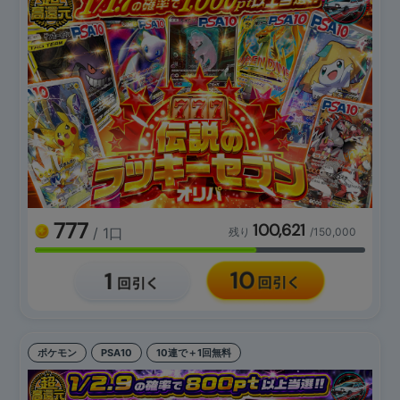
777
100,621
/ 1口
残り
/150,000
ポケモン
PSA10
10連で＋1回無料