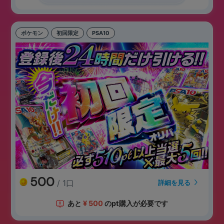
ポケモン
初回限定
PSA10
500
/ 1口
詳細を見る
あと
¥
500
のpt購入が必要です