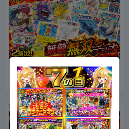
2,000
8,295
/ 1口
残り
/10,000
ポケモン
NEW!!
PSA10
10連で＋1回無料