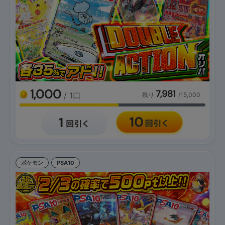
1,000
7,981
/ 1口
残り
/15,000
ポケモン
PSA10