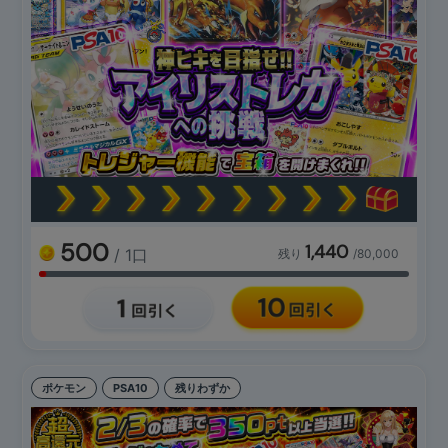
500
1,440
/ 1口
残り
/80,000
ポケモン
PSA10
残りわずか