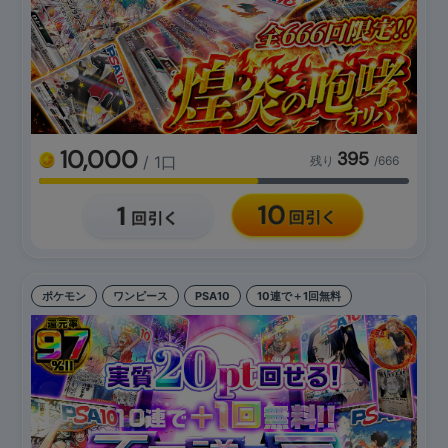
10,000
395
/ 1口
残り
/666
ポケモン
ワンピース
PSA10
10連で＋1回無料