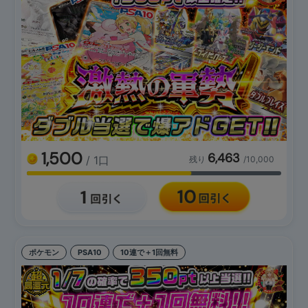
1,500
6,463
/ 1口
残り
/10,000
ポケモン
PSA10
10連で＋1回無料