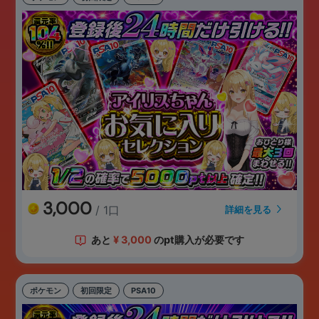
3,000
/ 1口
詳細を見る
あと
¥
3,000
のpt購入が必要です
ポケモン
初回限定
PSA10