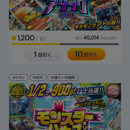
1,200
45,014
/ 1口
残り
/100,000
ポケモン
PSA10
10連で＋1回無料