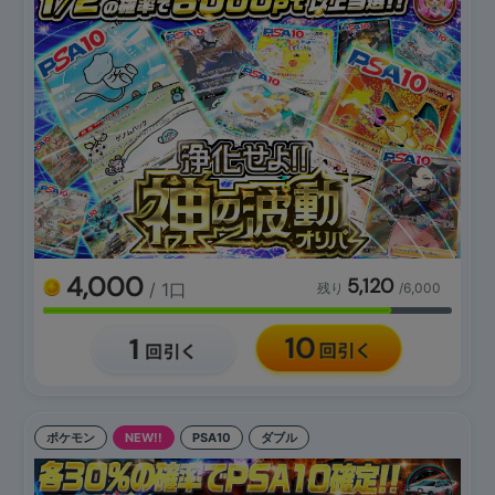
4,000
5,120
/ 1口
残り
/6,000
ポケモン
NEW!!
PSA10
ダブル