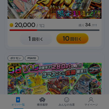
20,000
34
/ 1口
残り
/111
ポケモン
PSA10
オリパ一覧
獲得履歴
みんなの当選
マイページ