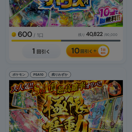
600
40,822
/ 1口
残り
/90,000
ポケモン
PSA10
残りわずか