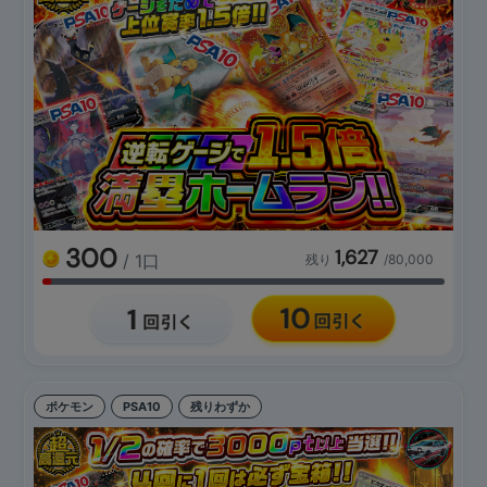
300
1,627
/ 1口
残り
/80,000
ポケモン
PSA10
残りわずか