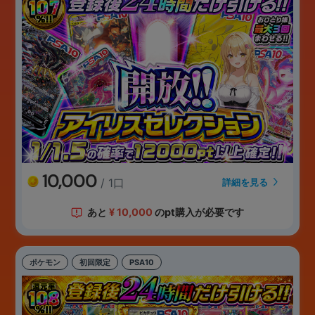
10,000
/ 1口
詳細を見る
あと
¥
10,000
のpt購入が必要です
ポケモン
初回限定
PSA10