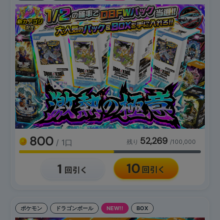
800
52,269
/ 1口
残り
/100,000
ポケモン
ドラゴンボール
NEW!!
BOX