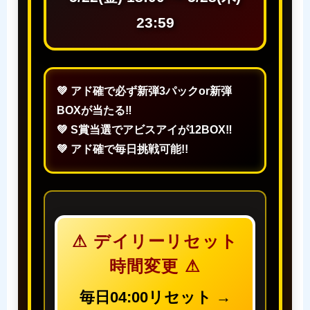
23:59
💚 アド確で必ず新弾3パックor新弾
BOXが当たる‼
💚 S賞当選でアビスアイが12BOX‼
💚 アド確で毎日挑戦可能!!
⚠ デイリーリセット
時間変更 ⚠
毎日04:00リセット →