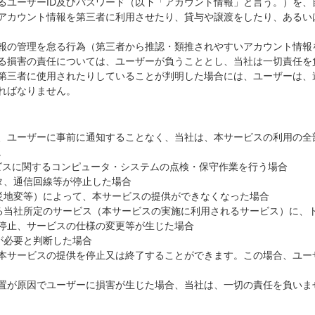
るユーザーID及びパスワード（以下「アカウント情報」と言う。）を、
アカウント情報を第三者に利用させたり、貸与や譲渡をしたり、あるい
報の管理を怠る行為（第三者から推認・類推されやすいアカウント情報
る損害の責任については、ユーザーが負うこととし、当社は一切責任を
第三者に使用されたりしていることが判明した場合には、ユーザーは、
ればなりません。
、ユーザーに事前に通知することなく、当社は、本サービスの利用の全
。
ービスに関するコンピュータ・システムの点検・保守作業を行う場合
ータ、通信回線等が停止した場合
天災地変等）によって、本サービスの提供ができなくなった場合
供する当社所定のサービス（本サービスの実施に利用されるサービス）に、
停止、サービスの仕様の変更等が生じた場合
社が必要と判断した場合
本サービスの提供を停止又は終了することができます。この場合、ユー
置が原因でユーザーに損害が生じた場合、当社は、一切の責任を負いま