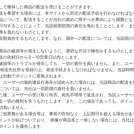
して獲得した商品の配送を受けることができます。
送を希望する場合には、本サイトから所定の配送手続を行わなければな
品について、配送することが当社の責めに帰すべき事由により困難とな
付与することによって、当該損害賠償の責任を免れることとします。ま
務を負わないものとします。
全額負担するものとします。なお、国外への配送については、当該国の
商品の破損等が発生しないように、適切な方法で梱包をするものとしま
送の依頼日から3～10営業日以内とします。
破損等のトラブルが発生しても、一切の責任を負いません。また、ユー
に発送先住所を登録の上、発送手続きをしなければなりません。当該時
は自動でポイントに変換されます。
、ユーザーの規約違反行為等が認められた場合には、当該商品の配送を
については、当社は一切賠償の責任を負いません。
た後、ユーザーの受け取り拒否、宛先不明等で返送され、当該ユーザー
る一切の権利を失うものとします。また、この場合であっても、ポイン
切負いません。
に他業務がある場合等は、事前の告知なく、上記期日を超える場合があ
イントが結びついており、 画像が商品名と一致しない場合には、当社
ポイントを優先します。