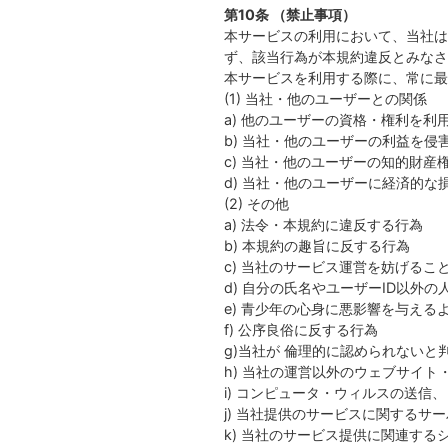
第10条 （禁止事項）
本サービスの利用において、当社は
ず、該当行為が本規約違反とみなさ
本サービスを利用する際に、常に最
(1) 当社・他のユーザーとの関係
a) 他のユーザーの資格・権利を
b) 当社・他のユーザーの利益を侵
c) 当社・他のユーザーの知的財
d) 当社・他のユーザーに経済的な
(2) その他
a) 法令・本規約に違反する行為
b) 本規約の趣旨に反する行為
c) 当社のサービス運営を妨げるこ
d) 自分の氏名やユーザーID以外
e) 青少年の心身に悪影響を与える
f) 公序良俗に反する行為
g)当社が 倫理的に認められないと
h) 当社の運営以外のウェブサイ
i) コンピュータ・ウィルスの送
j) 当社提供のサービスに関する
k) 当社のサービス提供に関連す