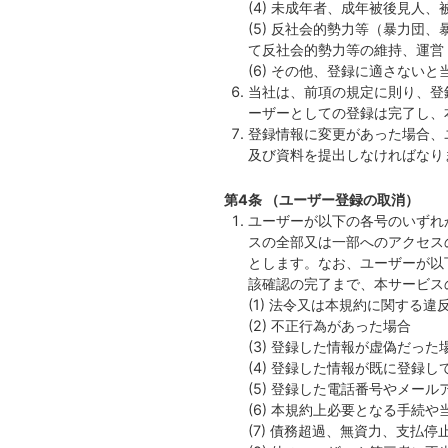
(4) 未成年者、成年被後見
(5) 反社会的勢力等（暴力
て反社会的勢力等の維持、運営
(6) その他、登録に適さない
当社は、前項の規定に則り、登
ーザーとしての登録は完了し、
登録情報に変更があった場合、
及び資料を提出しなければなり
第4条 （ユーザー登録の取消）
ユーザーが以下の各号のいずれ
スの全部又は一部へのアクセス
とします。なお、ユーザーが以
該確認の完了まで、本サービス
(1) 法令又は本規約に関する違
(2) 不正行為があった場合
(3) 登録した情報が虚偽だった
(4) 登録した情報が既に登録
(5) 登録した電話番号やメー
(6) 本規約上必要となる手続
(7) 債務超過、無資力、支払