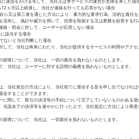
不当に迷惑をかける等して、当社又は本サービスの運営が支障を来した場
から12ヵ月以上経過し、当社が連絡を行っても応答がない場合
して、自ら又は第三者を通じた方法により、暴力的な要求行為、法的な責任
を流布し、偽計や威力を用いて、信用を毀損する又は業務を妨害する行
らの連絡・照会に対して、ユーザーが応答しない場合
れかに該当する場合
適切でないと当社判断した場合
対して、当社は将来にわたり、当社が提供するサービスの利用やアクセ
の損害について、当社は、一切の責任を負わないものとします。
て、当社は、ユーザーに対する説明の義務を負わないものとします。
は、当社規定の方法により、当社宛てに退会する旨を申し出でなければ
退会することができます。
ーに関して、取引の決済等の手続について完了していないものがある場
、当該未了の決済等を速やかに行った上で、当社規定に方法により再度
の損害について、当社は、一切責任を負わないものとします。