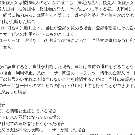
人、被保佐人又は被補助人のどれかに該当し、法定代理人、後見人､保佐人
団、暴力団員、右翼団体、反社会的勢力、その他これに準ずる者。以下同じ
・経営に協力あるいは関与する等して、反社会的勢力等と何らかの交流
と当社が判断した場合
録の可否を判断します。当社が登録を認める場合、登録希望者にその旨
本サービスの利用ができるものとします。
ユーザーは、遅滞なく当社規定の方法によって、当該変更事項を当社宛
ません。
かに該当すると、当社が判断した場合、当社は事前の通知をすることな
の拒否・利用停止、又はユーザー関連のコンテンツ・情報の全部又は一
下の各号のいずれにも該当しないことを確認するために、当社は確認を
の全部又は一部へのアクセスの拒否・利用停止等を行うことができます
反があった場合
場合
している情報と重複している場合
ルアドレスが不通になっている場合
や当社宛ての連絡を行わなかった場合
停止又は支払不能の状態にユーザーが陥った場合