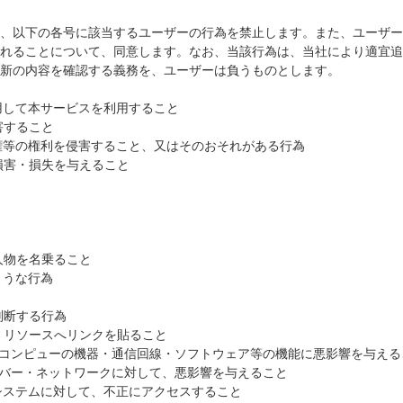
、以下の各号に該当するユーザーの行為を禁止します。また、ユーザー
れることについて、同意します。なお、当該行為は、当社により適宜追
新の内容を確認する義務を、ユーザーは負うものとします。
利用して本サービスを利用すること
害すること
産権等の権利を侵害すること、又はそのおそれがある行為
損害・損失を与えること
と
の人物を名乗ること
ような行為
判断する行為
ト・リソースへリンクを貼ること
信、コンピューの機器・通信回線・ソフトウェア等の機能に悪影響を与える
サーバー・ネットワークに対して、悪影響を与えること
るシステムに対して、不正にアクセスすること