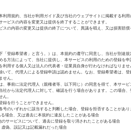
本利用規約、当社が利用ガイド及び当社のウェブサイトに掲載する利用
サービスの内容を変更又は提供を終了することができます。
ビスの内容の変更又は提供の終了について、異議を唱え、又は損害賠償
下「登録希望者」と言う。）は、本規約の遵守に同意し、当社が別途規
める方法によって、当社に提供し、本サービスの利用のための登録を申
を利用する個人又は法人の代表者・従業員自身が行わなければなりませ
除いて、代理人による登録申請は認めません。なお、登録希望者は、登
ません。
は、事前に法定代理人（親権者等、以下同じ）の同意を得て、本サービ
当社から法定代理人に対して、確認を行う場合があります。この場合、
せん。
登録を行うことができません。
各号のいずれかに該当すると判断した場合、登録を拒否することがあり
がある場合、又は過去に本規約に違反したことがある場合
の他のサービスについて、過去に登録を取り消されたことがある場合
が、虚偽、誤記又は記載漏れだった場合