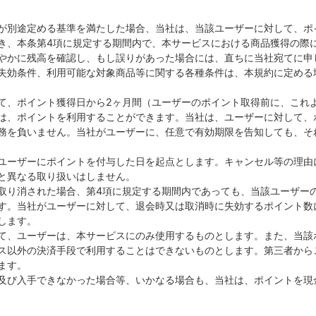
が別途定める基準を満たした場合、当社は、当該ユーザーに対して、ポ
き、本条第4項に規定する期間内で、本サービスにおける商品獲得の際
やかに残高を確認し、もし誤りがあった場合には、直ちに当社宛てに申
失効条件、利用可能な対象商品等に関する各種条件は、本規約に定める
て、ポイント獲得日から2ヶ月間（ユーザーのポイント取得前に、これ
は、ポイントを利用することができます。当社は、ユーザーに対して、
務を負いません。当社がユーザーに、任意で有効期限を告知しても、そ
ユーザーにポイントを付与した日を起点とします。キャンセル等の理由
と異なる取り扱いはしません。
取り消された場合、第4項に規定する期間内であっても、当該ユーザー
す。当社がユーザーに対して、退会時又は取消時に失効するポイント数
します。
て、ユーザーは、本サービスにのみ使用するものとします。また、当該
ス以外の決済手段で利用することはできないものとします。第三者から
ます。
及び入手できなかった場合等、いかなる場合も、当社は、ポイントを現