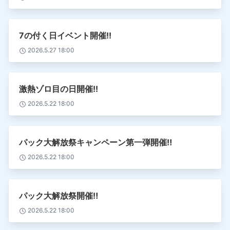
7の付く日イベント開催!!
2026.5.27 18:00
激熱ゾロ目の日開催!!
2026.5.22 18:00
パック大解放祭キャンペーン第一弾開催‼
2026.5.22 18:00
パック大解放祭開催‼
2026.5.22 18:00