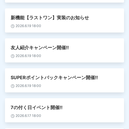
新機能【ラストワン】実装のお知らせ
2026.6.19 18:00
友人紹介キャンペーン開催!!
2026.6.19 18:00
SUPERポイントバックキャンペーン開催!!
2026.6.19 18:00
7の付く日イベント開催!!
2026.6.17 18:00