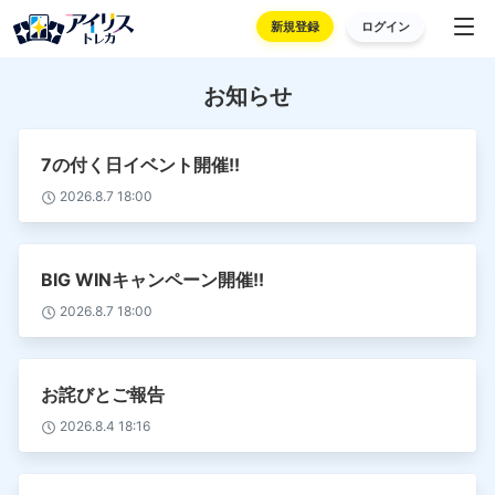
新規登録
ログイン
お知らせ
7の付く日イベント開催!!
2026.8.7 18:00
BIG WINキャンペーン開催!!
2026.8.7 18:00
お詫びとご報告
2026.8.4 18:16