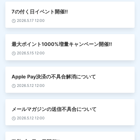
7の付く日イベント開催!!
2026.5.17 12:00
最大ポイント1000%増量キャンペーン開催‼
2026.5.15 12:00
Apple Pay決済の不具合解消について
2026.5.12 12:00
メールマガジンの送信不具合について
2026.5.12 12:00