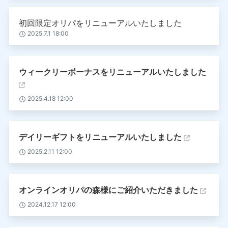
初回限定オリパをリニューアルいたしました
2025.7.1 18:00
ウィークリーボーナスをリニューアルいたしました
2025.4.18 12:00
デイリーギフトをリニューアルいたしました
2025.2.11 12:00
オンラインオリパの森様にご紹介いただきました
2024.12.17 12:00