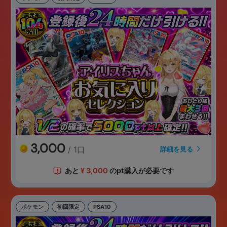
3,000
/ 1口
詳細を見る
あと
¥
3,000
のpt購入が必要です
ポケモン
初回限定
PSA10