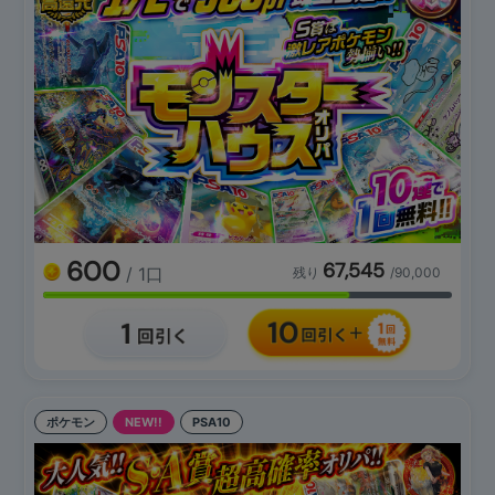
600
67,545
/ 1口
残り
/90,000
ポケモン
NEW!!
PSA10