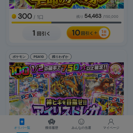
300
54,463
/ 1口
残り
/150,000
ポケモン
PSA10
残りわずか
オリパ一覧
獲得履歴
みんなの当選
マイページ