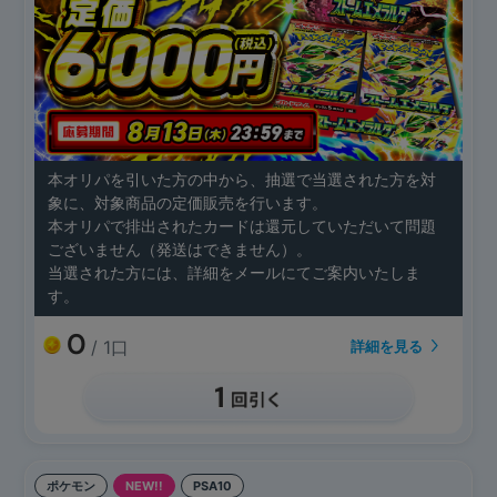
本オリパを引いた方の中から、抽選で当選された方を対
象に、対象商品の定価販売を行います。
本オリパで排出されたカードは還元していただいて問題
ございません（発送はできません）。
当選された方には、詳細をメールにてご案内いたしま
す。
0
/ 1口
詳細を見る
ポケモン
NEW!!
PSA10