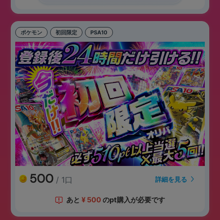
ポケモン
初回限定
PSA10
500
/ 1口
詳細を見る
あと
¥
500
のpt購入が必要です