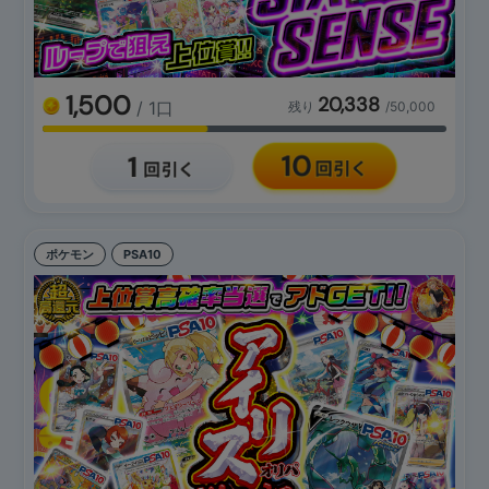
1,500
20,338
/ 1口
残り
/50,000
ポケモン
PSA10