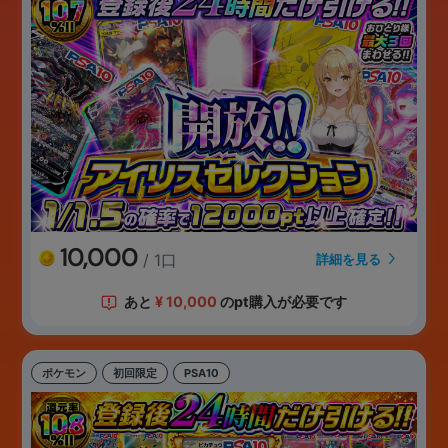
10,000
/ 1口
詳細を見る
あと
¥
10,000
のpt購入が必要です
ポケモン
初回限定
PSA10