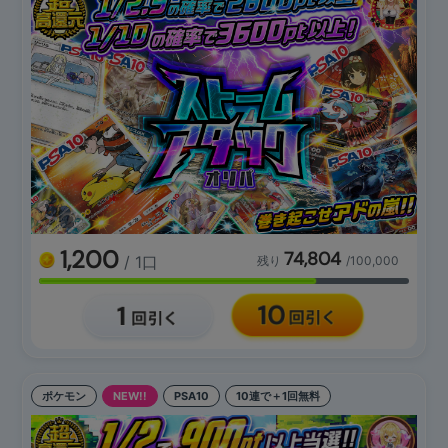
1,200
74,804
/ 1口
残り
/100,000
ポケモン
NEW!!
PSA10
10連で＋1回無料