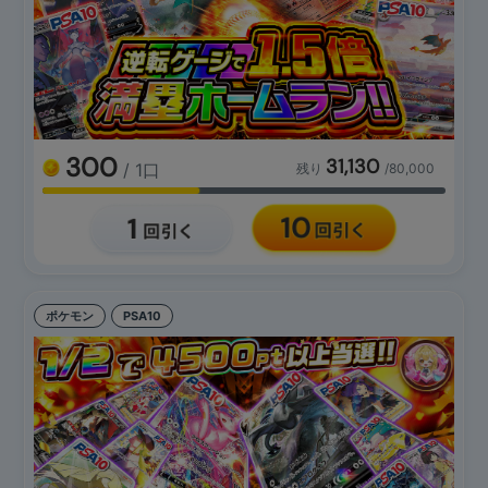
300
31,130
/ 1口
残り
/80,000
ポケモン
PSA10