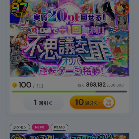
100
363,132
/ 1口
残り
/500,000
ポケモン
NEW!!
PSA10