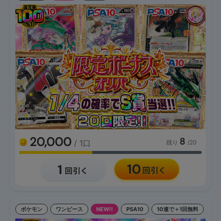
20,000
8
/ 1口
残り
/20
ポケモン
ワンピース
NEW!!
PSA10
10連で＋1回無料