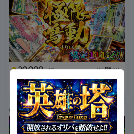
20,000
85
/ 1口
残り
/111
ポケモン
PSA10
残りわずか
トリプル