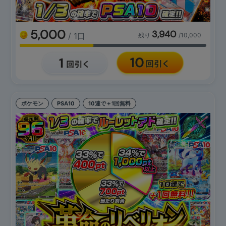
5,000
3,940
/ 1口
残り
/10,000
ポケモン
PSA10
10連で＋1回無料