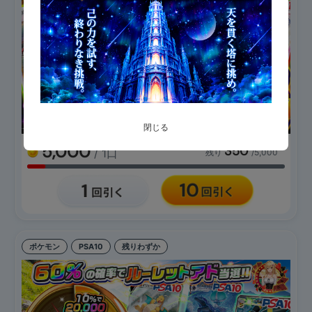
閉じる
5,000
350
/ 1口
残り
/5,000
ポケモン
PSA10
残りわずか