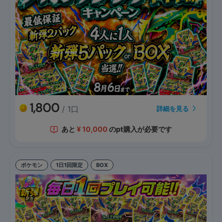
1,800
/ 1口
詳細を見る
あと
¥
10,000
のpt購入が必要です
ポケモン
1日1回限定
BOX