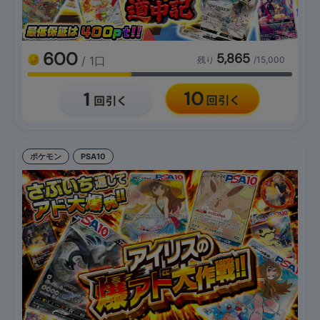
600
5,865
/ 1口
残り
/15,000
ポケモン
PSA10