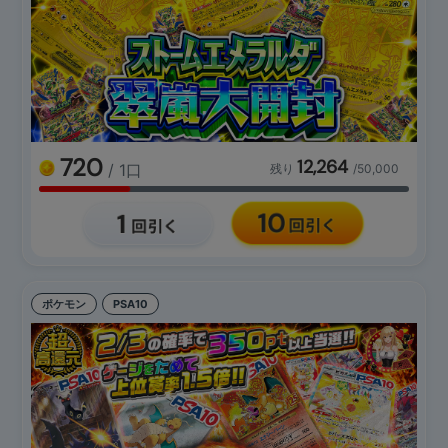
720
12,264
/ 1口
残り
/50,000
ポケモン
PSA10